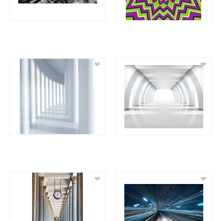
❤
❤
❤
❤