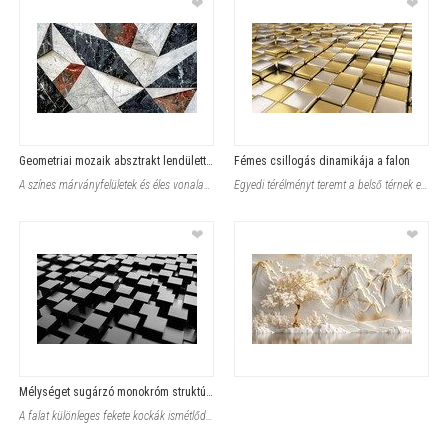
❤
❤
Geometriai mozaik absztrakt lendülettel
Fémes csillogás dinamikája a falon
A színes márványfelületek és éles vonalak játékos kombinációja kel él
Egyedi térélményt teremt a belső térnek ez a dinamikus Fotótapéta, mely a
❤
❤
Mélységet sugárzó monokróm struktúra
A falat különleges fekete kockák ismétlődő 3D-s geometriai mintája borít