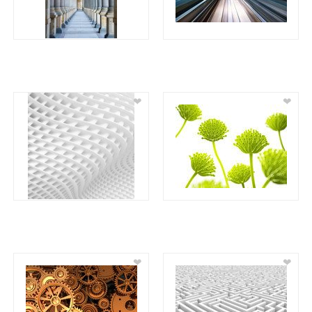
❤
❤
❤
❤