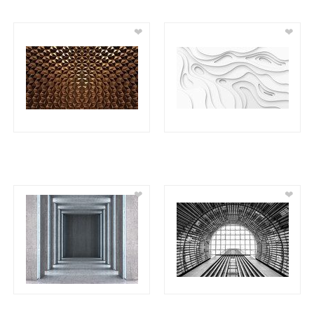
❤
❤
❤
❤