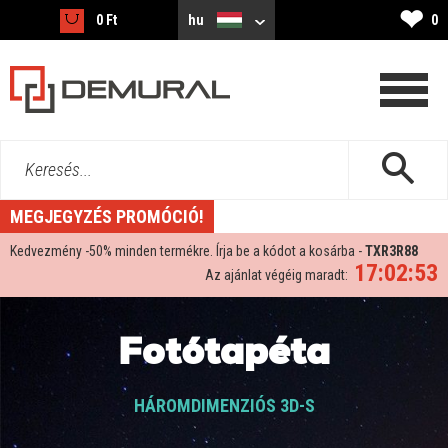
❤
0 Ft
hu
0
Keresés...
MEGJEGYZÉS PROMÓCIÓ!
Kedvezmény -
50%
minden termékre. Írja be a kódot a kosárba -
TXR3R88
17:02:52
Az ajánlat végéig maradt:
Fotótapéta
HÁROMDIMENZIÓS 3D-S