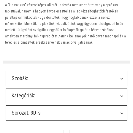
A "klasszikus" vászonképek alkotói - a festők nem az egérrel vagy a grafikus
tablettával, hanem a hagyományos ecsettel és a legkézzelfoghatóbb festékek
palettájával működtek - úgy döntöttek, hogy foglalkoznak ezzel a nehéz
művészettel. Munkáik - a plakátok, vizualizációk vagy ügyesen feldolgozott fotók
mellett - ürügyként szolgáltak egy 3D-s fotótapéták galéria létrehozásához,
amelyben maroknyi fal-inspirációt mutatunk be, amelyek hatékonyan meghajolják a
teret, és a címzettek érzékszerveinek variációival játszanak.
Szobák:
Kategóriák:
Sorozat:
3D-s