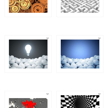
❤
❤
❤
❤