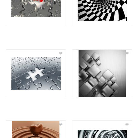
❤
❤
❤
❤