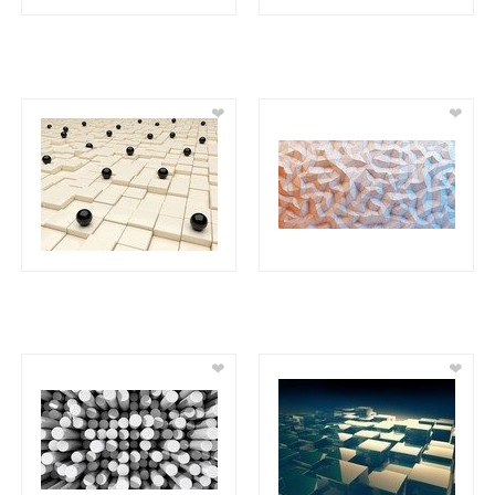
❤
❤
❤
❤