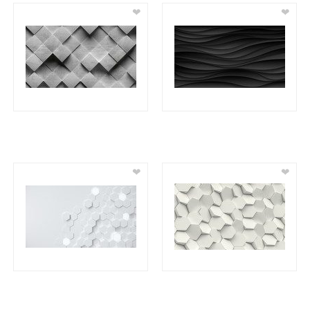
❤
❤
❤
❤