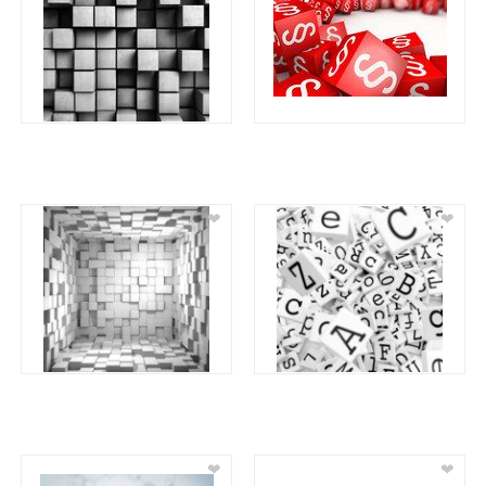
❤
❤
❤
❤