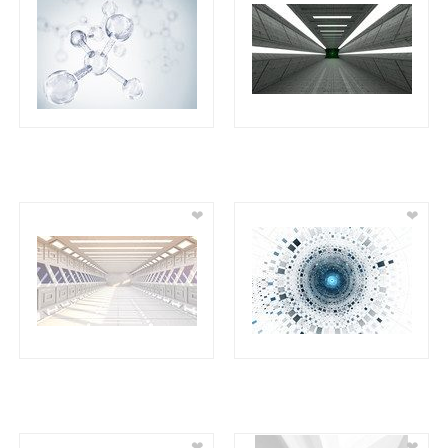
❤
❤
❤
❤