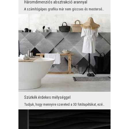
Háromdimenziós absztrakció arannyal
A számítógépes grafika már nem giccses és mesterséges képek. Most a természet által ihletett vált...
Szürkék érdekes mélységgel
Tudjuk, hogy mennyire szereted a 3D fotótapétákat, ezért kínálatunk ezen a területen folyamatosan...