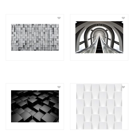
❤
❤
❤
❤