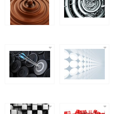
❤
❤
❤
❤