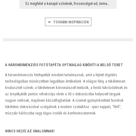
Ez megfelel a kanapé színének, frissességet ad, önmagára fókuszálja a szemét, aminek köszönhetően...
TOVÁBBI INSPIRÁCIÓK
A HÁROMDIMENZIÓS FOTÓTAPÉTA OPTIKAILAG KIBŐVÍTI A BELSŐ TERET
A háromdimenziós fotótapéták mindent tartalmaznak, amit a fejlett digitális
technológiában művészetben legjobban értékelünk. A világos fény, a tökéletesen
kiválasztott színek, a tökéletesen körvonalazott textúrák, a festői tükröződések és
az árnyékjáték pontos refrakciója révén a 3D-s dekorációba helyezett tárgyak
nagyon reálisak, majdnem kézzelfoghatóak. A szemet gyönyörködtető furnérok
tökéletes dekorációval szolgálnak a modern szobákhoz - ipari nappali, "férfi",
műszaki hálószoba vagy tágas irodák és konferenciatermek.
NINCS HELYE AZ UNALOMNAK!