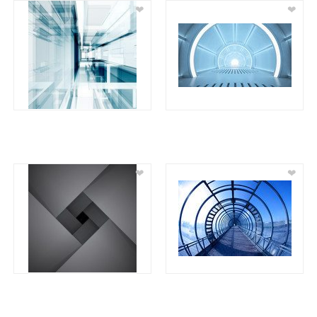
❤
❤
❤
❤