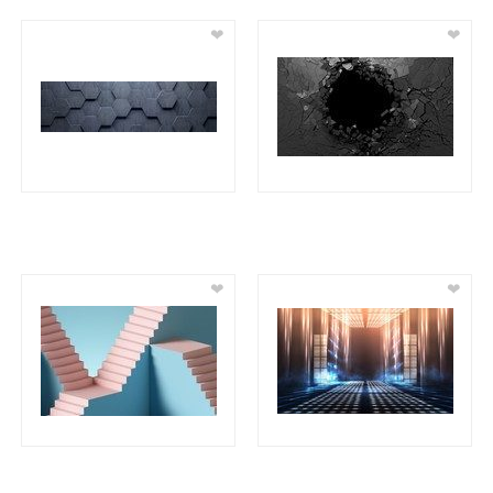
❤
❤
❤
❤