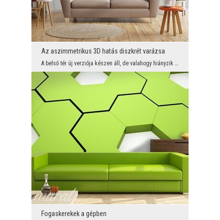
Az aszimmetrikus 3D hatás diszkrét varázsa
A belső tér új verziója készen áll, de valahogy hiányzik a kreativitás? Ha kíváncsi, hogyan oszla...
Fogaskerekek a gépben