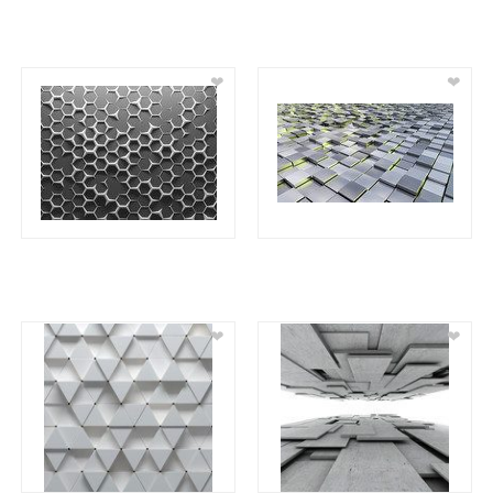
❤
❤
❤
❤