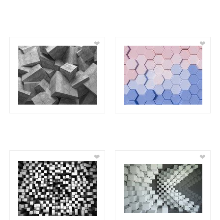
❤
❤
❤
❤