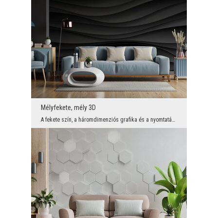
Mélyfekete, mély 3D
A fekete szín, a háromdimenziós grafika és a nyomtatási minőségünk kombinációja nagy dekoratív er...