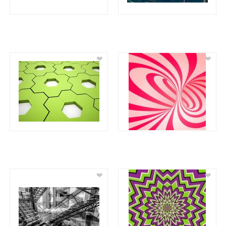
❤
❤
❤
❤