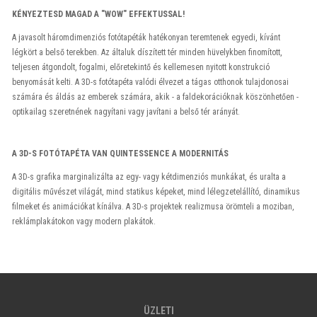
KÉNYEZTESD MAGAD A "WOW" EFFEKTUSSAL!
A javasolt háromdimenziós fotótapéták hatékonyan teremtenek egyedi, kívánt
légkört a belső terekben. Az általuk díszített tér minden hüvelykben finomított,
teljesen átgondolt, fogalmi, előretekintő és kellemesen nyitott konstrukció
benyomását kelti. A 3D-s fotótapéta valódi élvezet a tágas otthonok tulajdonosai
számára és áldás az emberek számára, akik - a faldekorációknak köszönhetően -
optikailag szeretnének nagyítani vagy javítani a belső tér arányát.
A 3D-S FOTÓTAPÉTA VAN QUINTESSENCE A MODERNITÁS
A 3D-s grafika marginalizálta az egy- vagy kétdimenziós munkákat, és uralta a
digitális művészet világát, mind statikus képeket, mind lélegzetelállító, dinamikus
filmeket és animációkat kínálva. A 3D-s projektek realizmusa örömteli a moziban,
reklámplakátokon vagy modern plakátok.
ÜZLETI