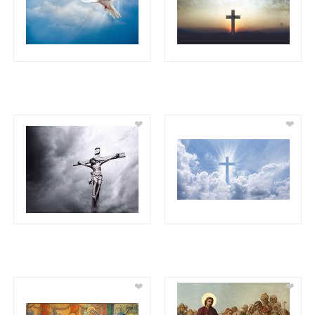
❤
❤
❤
❤