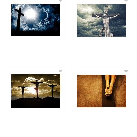
❤
❤
❤
❤