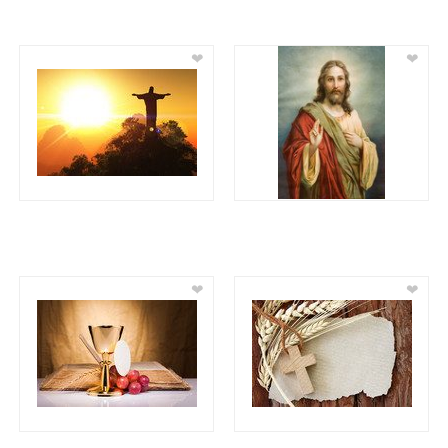
❤
❤
❤
❤