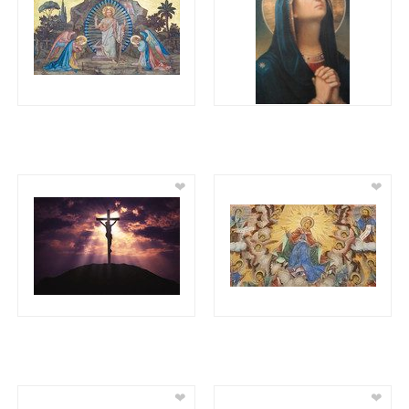
❤
❤
❤
❤