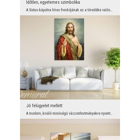
Időtlen, egyetemes szimbolika
A Sixtus-kápolna híres freskójának ez a töredéke valószínűleg a leggyakrabban használt mű, amelyn...
Jó felügyelet mellett
A modern, kiváló minőségű vászonfestményekre nyomtatott dekorációk nem csupán praktikus belső dek...