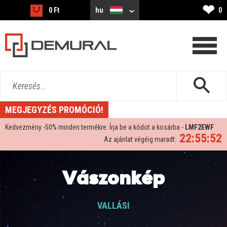
❤
0 Ft
hu
0
Keresés...
MEGJEGYZÉS PROMÓCIÓ!
Kedvezmény -
50%
minden termékre. Írja be a kódot a kosárba -
LMF2EWF
22:55:51
Az ajánlat végéig maradt:
Vászonkép
VALLÁSI