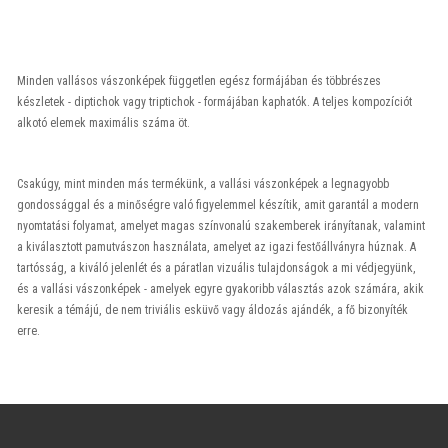
Minden vallásos vászonképek független egész formájában és többrészes
készletek - diptichok vagy triptichok - formájában kaphatók. A teljes kompozíciót
alkotó elemek maximális száma öt.
Csakúgy, mint minden más termékünk, a vallási vászonképek a legnagyobb
gondossággal és a minőségre való figyelemmel készítik, amit garantál a modern
nyomtatási folyamat, amelyet magas színvonalú szakemberek irányítanak, valamint
a kiválasztott pamutvászon használata, amelyet az igazi festőállványra húznak. A
tartósság, a kiváló jelenlét és a páratlan vizuális tulajdonságok a mi védjegyünk,
és a vallási vászonképek - amelyek egyre gyakoribb választás azok számára, akik
keresik a témájú, de nem triviális esküvő vagy áldozás ajándék, a fő bizonyíték
erre.