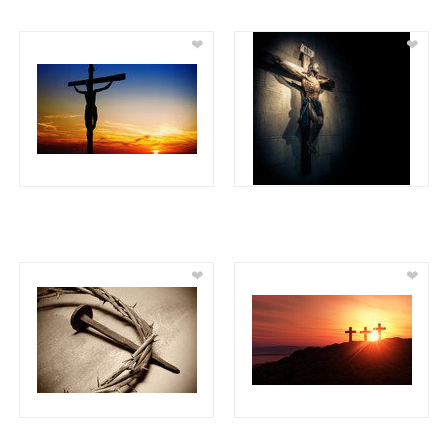
❤
❤
❤
❤