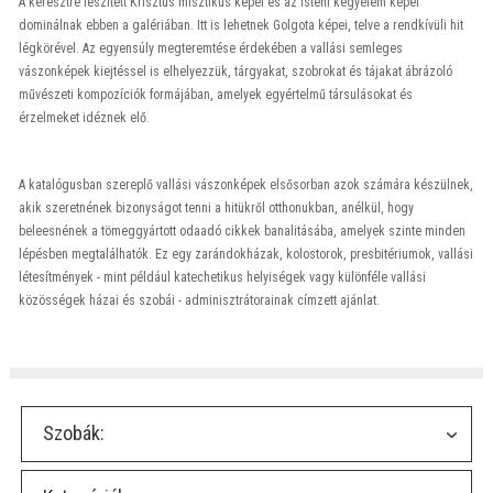
A keresztre feszített Krisztus misztikus képei és az isteni kegyelem képei
dominálnak ebben a galériában. Itt is lehetnek Golgota képei, telve a rendkívüli hit
légkörével. Az egyensúly megteremtése érdekében a vallási semleges
vászonképek kiejtéssel is elhelyezzük, tárgyakat, szobrokat és tájakat ábrázoló
művészeti kompozíciók formájában, amelyek egyértelmű társulásokat és
érzelmeket idéznek elő.
A katalógusban szereplő vallási vászonképek elsősorban azok számára készülnek,
akik szeretnének bizonyságot tenni a hitükről otthonukban, anélkül, hogy
beleesnének a tömeggyártott odaadó cikkek banalitásába, amelyek szinte minden
lépésben megtalálhatók. Ez egy zarándokházak, kolostorok, presbitériumok, vallási
létesítmények - mint például katechetikus helyiségek vagy különféle vallási
közösségek házai és szobái - adminisztrátorainak címzett ajánlat.
Szobák: