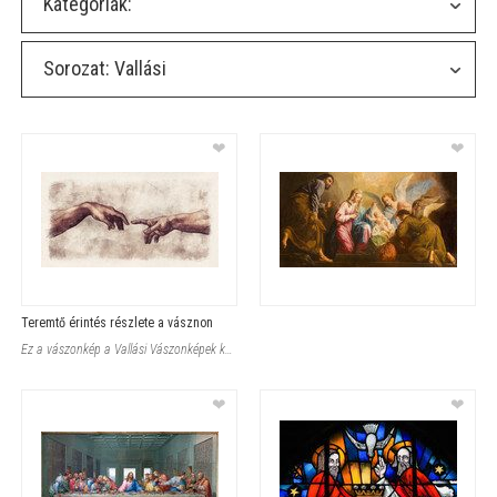
Kategóriák:
Sorozat:
Vallási
❤
❤
Teremtő érintés részlete a vásznon
Ez a vászonkép a Vallási Vászonképek kategóriából egy ikonikus kézmotí
❤
❤