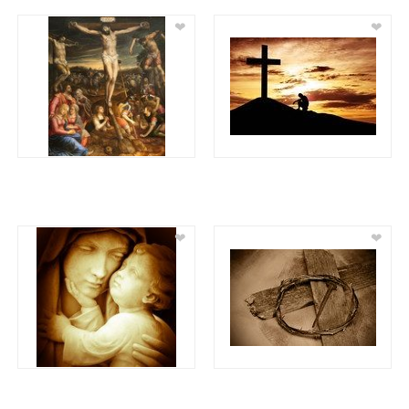
❤
❤
❤
❤