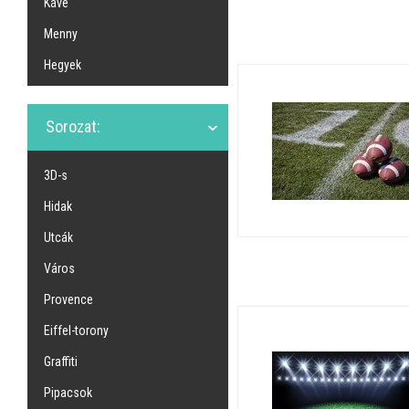
Kávé
Menny
Hegyek
Sorozat:
3D-s
Hidak
Utcák
Város
Provence
Eiffel-torony
Graffiti
Pipacsok