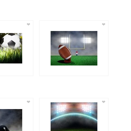
❤
❤
❤
❤