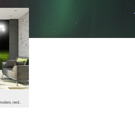
A javaslat ideális a futballszurkolók és a modern, rendkívüli kiegészítők szerelmeseinek. A labda...