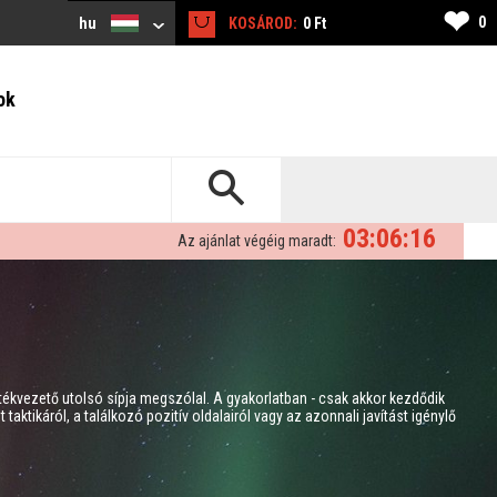
❤
0
hu
KOSÁROD:
0 Ft
ok
03:06:15
Az ajánlat végéig maradt:
átékvezető utolsó sípja megszólal. A gyakorlatban - csak akkor kezdődik
taktikáról, a találkozó pozitív oldalairól vagy az azonnali javítást igénylő