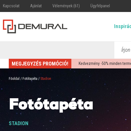
Kapcsolat
Ajánlat
Vélemények (61)
Ügyfélpanel
Inspirá
Írjon
MEGJEGYZÉS PROMÓCIÓ!
Kedvezmény -
50%
minden termék
Főoldal
/
Fotótapéta
/
Stadion
Fotótapéta
STADION