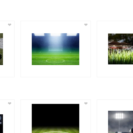
❤
❤
❤
❤