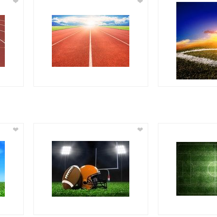
❤
❤
❤
❤