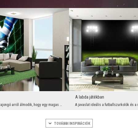
A labda játékban
Minden lelkes rajongó arról álmodik, hogy egy magas szintű találkozót néz a tekintélyes VIP lodzs...
TOVÁBBI INSPIRÁCIÓK