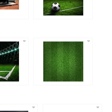
❤
❤
❤
❤