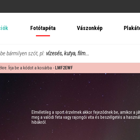
ciók
Fotótapéta
Vászonkép
Plakát
 be bármilyen szót, pl:
vízesés, kutya, film...
re. Írja be a kódot a kosárba -
LMF2EWF
Elméletileg a sport érzelmek akkor fejeződnek be, amikor a j
meg a valódi feta vagy rajongói vita és beszélgetés a használt 
hibákról.