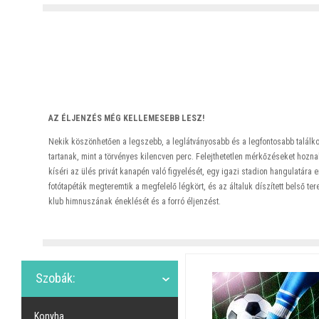
AZ ÉLJENZÉS MÉG KELLEMESEBB LESZ!
Nekik köszönhetően a legszebb, a leglátványosabb és a legfontosabb találk
tartanak, mint a törvényes kilencven perc. Felejthetetlen mérkőzéseket hozn
kíséri az ülés privát kanapén való figyelését, egy igazi stadion hangulatára 
fotótapéták megteremtik a megfelelő légkört, és az általuk díszített belső ter
klub himnuszának éneklését és a forró éljenzést.
Szobák:
Konyha