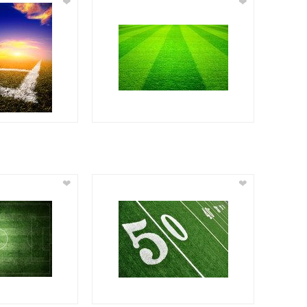
❤
❤
❤
❤