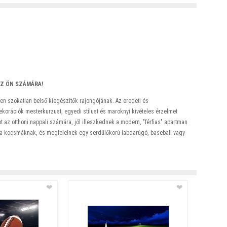
Z ÖN SZÁMÁRA!
den szokatlan belső kiegészítők rajongójának. Az eredeti és
dekorációk mesterkurzust, egyedi stílust és maroknyi kivételes érzelmet
t az otthoni nappali számára, jól illeszkednek a modern, "férfias" apartman
 a kocsmáknak, és megfelelnek egy serdülőkorú labdarúgó, baseball vagy
❤
❤