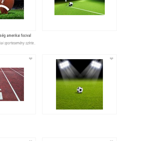
ség amerikai focival
Egy feszültséggel teli éjszakai sportesemény színtere tárul elénk: a zöl
❤
❤