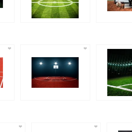
❤
❤
❤
❤