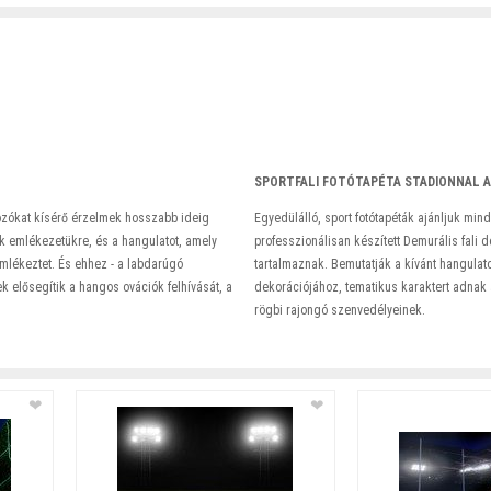
SPORTFALI FOTÓTAPÉTA STADIONNAL A
ozókat kísérő érzelmek hosszabb ideig
Egyedülálló, sport fotótapéták ajánljuk min
ak emlékezetükre, és a hangulatot, amely
professzionálisan készített Demurális fali 
emlékeztet. És ehhez - a labdarúgó
tartalmaznak. Bemutatják a kívánt hangulato
ek elősegítik a hangos ovációk felhívását, a
dekorációjához, tematikus karaktert adnak
rögbi rajongó szenvedélyeinek.
❤
❤