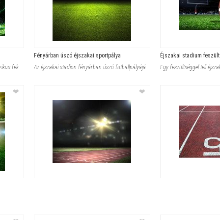
Fényárban úszó éjszakai sportpálya
Éjszakai stadium feszült
A kék sportszárba bújt láb éppen a klasszikus fekete-fehér labdarúgó lab
Az éjszakai stadion fényárban úszó futballpályájának zöld gyepét áll�
❤
❤