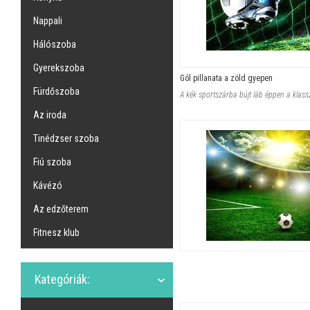
Nappali
Hálószoba
Gyerekszoba
Gól pillanata a zöld gyepen
Fürdőszoba
Az iroda
Tinédzser szoba
Fiú szoba
Kávézó
Az edzőterem
Fitnesz klub
Kategóriák: