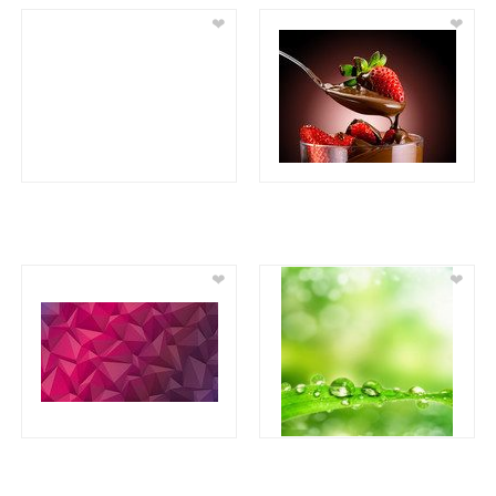
❤
❤
❤
❤