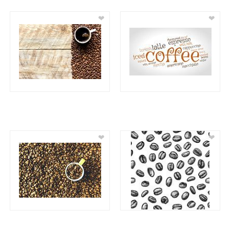
❤
❤
❤
❤