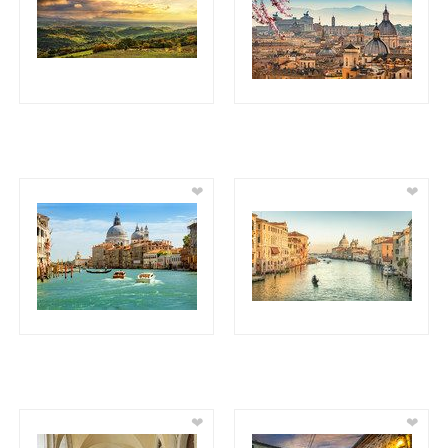
❤
❤
❤
❤