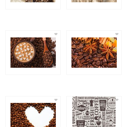
❤
❤
❤
❤