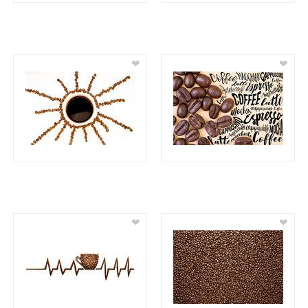
❤
❤
❤
❤