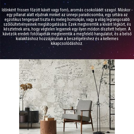
Időnként frissen főzött kávét vagy forró, aromás csokoládét szagol. Máskor -
egy pillanat alatt eljutnak minket az ünnepi paradicsomba, egy sétára az
egzotikus tengerpart tiszta és meleg homokján, vagy a világ legrangosabb
szőlőültetvényeinek meglátogatására. Ezek megteremtik a kívánt légkört, és
késztetnek arra, hogy végtelen legyenek egy ilyen módon díszített helyen. A
kávézók eredeti fotótapéták megteremtik a megfelelő hangulatot, és a belső
kialakításhoz hozzájárulnak a beszélgetéshez és a kellemes
kikapcsolódáshoz.