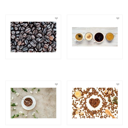
❤
❤
❤
❤