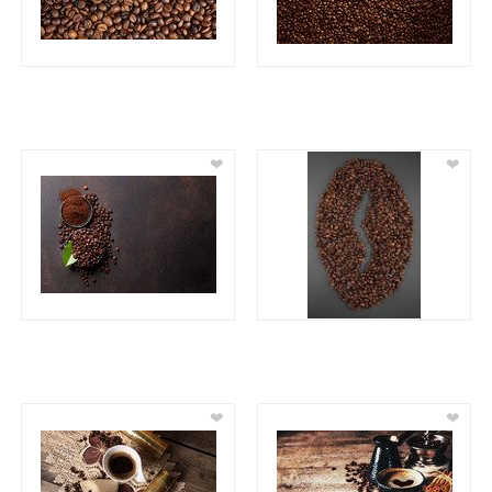
❤
❤
❤
❤