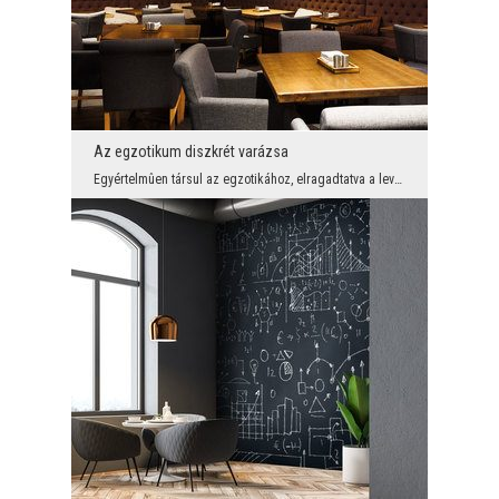
Az egzotikum diszkrét varázsa
Egyértelmûen társul az egzotikához, elragadtatva a levelek zöldenységét - képzel-e el valaki érde...