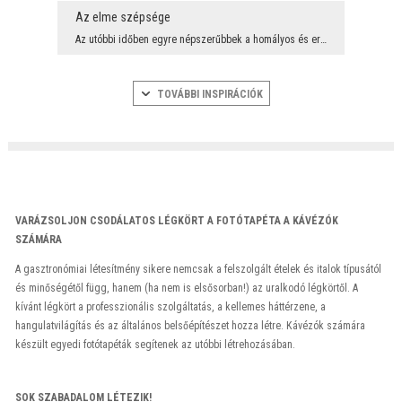
Az elme szépsége
Az utóbbi időben egyre népszerűbbek a homályos és eredeti faldekorációk. Tökéletes példa erre az ...
TOVÁBBI INSPIRÁCIÓK
VARÁZSOLJON CSODÁLATOS LÉGKÖRT A FOTÓTAPÉTA A KÁVÉZÓK
SZÁMÁRA
A gasztronómiai létesítmény sikere nemcsak a felszolgált ételek és italok típusától
és minőségétől függ, hanem (ha nem is elsősorban!) az uralkodó légkörtől. A
kívánt légkört a professzionális szolgáltatás, a kellemes háttérzene, a
hangulatvilágítás és az általános belsőépítészet hozza létre. Kávézók számára
készült egyedi fotótapéták segítenek az utóbbi létrehozásában.
SOK SZABADALOM LÉTEZIK!