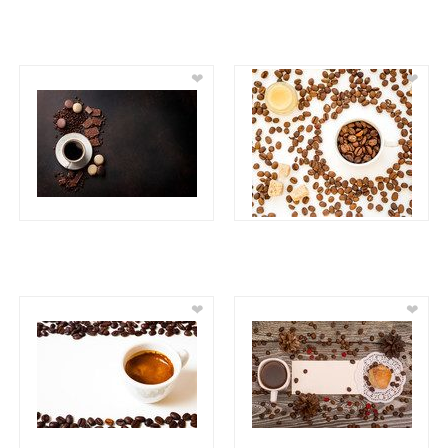
❤
❤
❤
❤