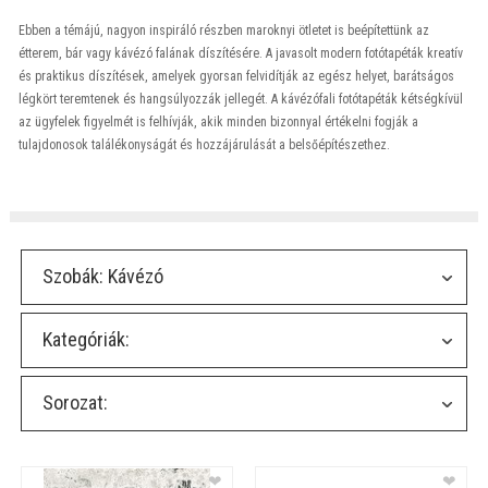
Ebben a témájú, nagyon inspiráló részben maroknyi ötletet is beépítettünk az
étterem, bár vagy kávézó falának díszítésére. A javasolt modern fotótapéták kreatív
és praktikus díszítések, amelyek gyorsan felvidítják az egész helyet, barátságos
légkört teremtenek és hangsúlyozzák jellegét. A kávézófali fotótapéták kétségkívül
az ügyfelek figyelmét is felhívják, akik minden bizonnyal értékelni fogják a
tulajdonosok találékonyságát és hozzájárulását a belsőépítészethez.
Szobák:
Kávézó
Kategóriák:
Sorozat:
❤
❤