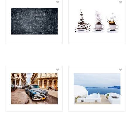
❤
❤
❤
❤