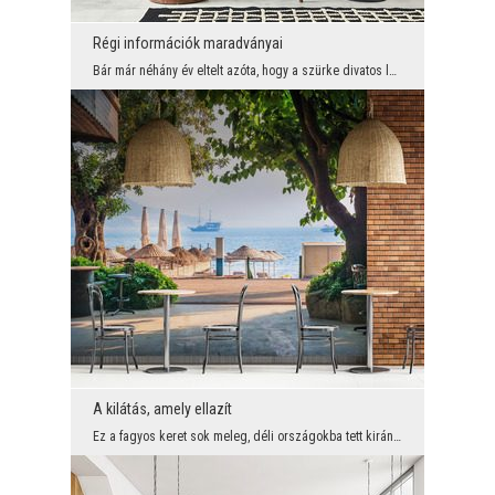
Régi információk maradványai
Bár már néhány év eltelt azóta, hogy a szürke divatos lett enteriőreinkben, el kell ismerni, hogy...
A kilátás, amely ellazít
Ez a fagyos keret sok meleg, déli országokba tett kiránduláson is megtalálható. Egy pillanatnyi k...