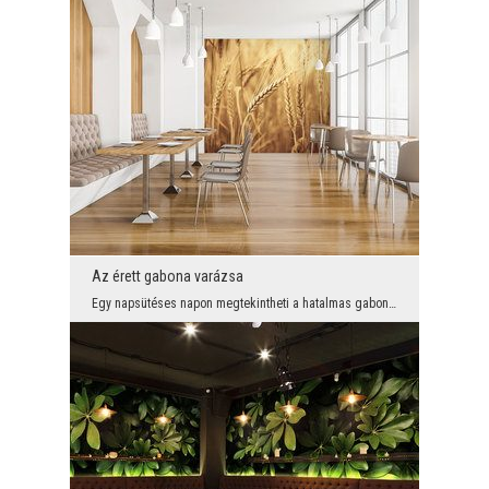
Az érett gabona varázsa
Egy napsütéses napon megtekintheti a hatalmas gabonákkal teli szántókat, és ez a kilátás mindig e...