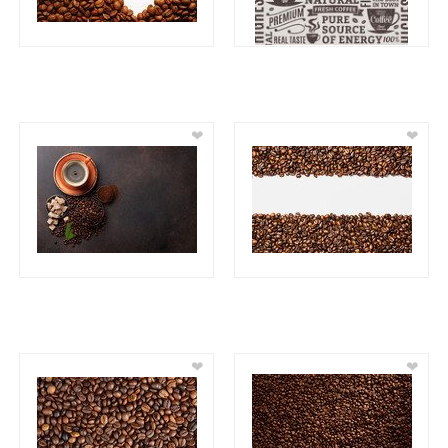
❤
❤
❤
❤