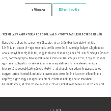
< Vissza
Következő >
SZEMÉLYES KARAKTER A FOTÓBÓL VALÓ NYOMTATÁS LEHETŐSÉGE RÉVÉN
Rendkívül dekoratív, színes, emlékezetes. A galériánkban bemutatott minták
kávéházak, éttermek vagy kocsmák bevált dekorációi. A témájú helyek tulajdonosai -
ahol a konyhát szolgálják fel, vagy ír alkoholokat szolgálnak fel - emlékeztetjük Önöket
arra, hogy fényképből fotótapéták lehet nyomtatni. Garantáljuk azt is, hogy az egyedi
gyártású fotótapéták - amelyek ideálisan megfelelnek a fal méretének - még a
legszélsőségesebb körülmények között is működnek. A modern, biztonságos és
nagyon tartós festékdekorációkkal nyomtatott dekorációk sikeresen ellenállnak a
napfény, a gőz vagy a magas hőmérséklet hatásainak, így belső terekben
használhatóak, ahol finom ételeket és aromás italokat készítenek és szolgálnak fel.
ÜZLETI