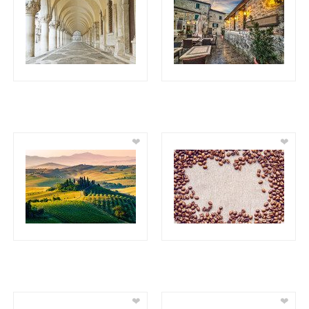
❤
❤
❤
❤