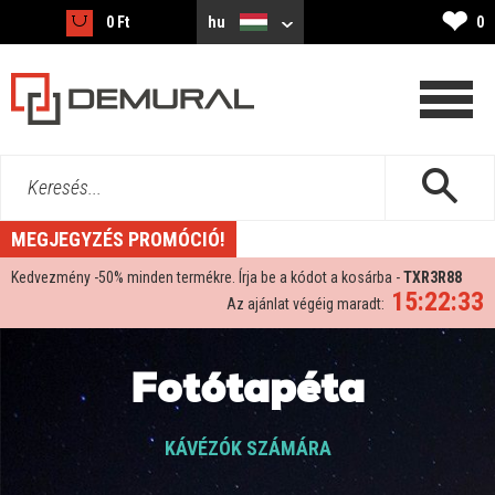
❤
0 Ft
hu
0
Keresés...
MEGJEGYZÉS PROMÓCIÓ!
Kedvezmény -
50%
minden termékre. Írja be a kódot a kosárba -
TXR3R88
15:22:31
Az ajánlat végéig maradt:
Fotótapéta
KÁVÉZÓK SZÁMÁRA