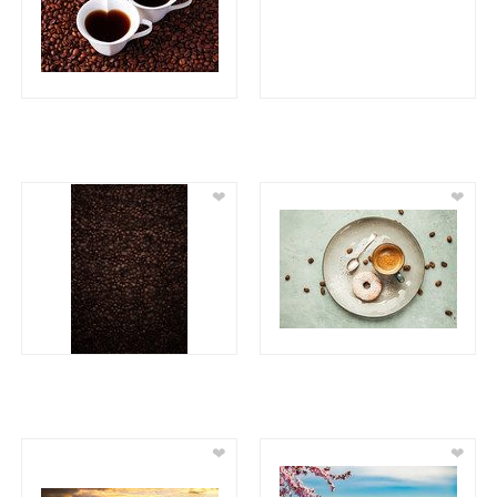
❤
❤
❤
❤