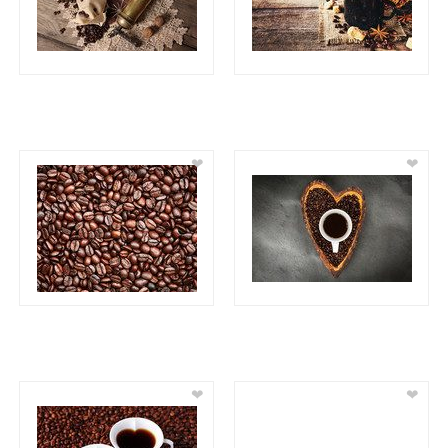
❤
❤
❤
❤