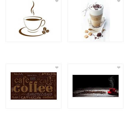
❤
❤
❤
❤