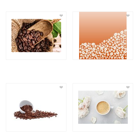
❤
❤
❤
❤