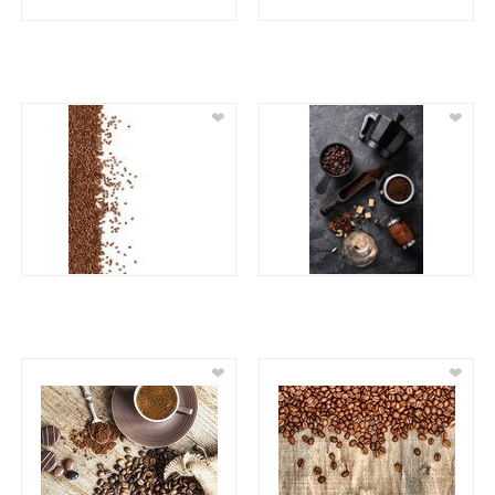
❤
❤
❤
❤