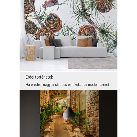
Erdei történetek
Ha eredeti, nagyon stílusos és szokatlan módon szeretné díszíteni a teredet, ez határozottan egy ...