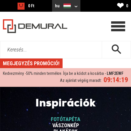
❤
0 Ft
hu
0
Keresés...
MEGJEGYZÉS PROMÓCIÓ!
Kedvezmény -
50%
minden termékre. Írja be a kódot a kosárba -
LMF2EWF
09:14:18
Az ajánlat végéig maradt:
Inspirációk
FOTÓTAPÉTA
VÁSZONKÉP