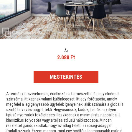
Ár
2.088 Ft
MEGTEKINTÉS
A természet szerelmesei, érintkezés a természettel és egy elnémult
színséma, itt kapnak valami különlegeset. Itt egy fotótapéta, amely
megfelel a legigényesebb ügyfelek igényeinek, akik számára a globális
szintű tervezés nagy értékű. Hegycsúcsok, ködök, felhők - az ilyen
típusú nyomatok tökéletesen illeszkednek a minimalista nappaliba, a
klasszikus folyosóra vagy a teljes stílusú hálószobába. Minden
részlettel gondoskodtak, hogy az átlag feletti szépség-adaggal
foglalkozzunk. Érzem magam, mint egy hódító a legmagasabb csúcs!