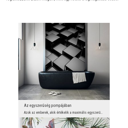
Az egyszerűség pompájában
Azok az emberek, akik értékelik a maximális egyszerűséget és a legmagasabb szintű minimalizmust, ...