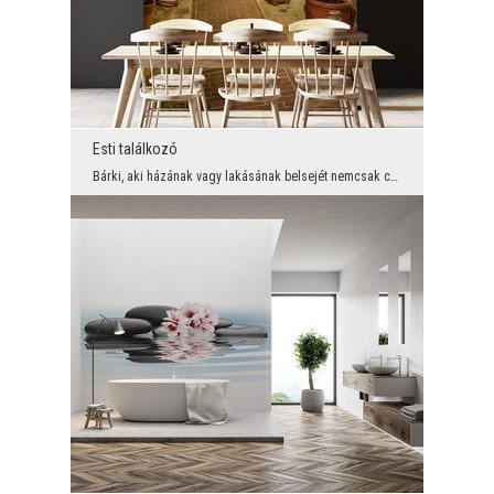
Esti találkozó
Bárki, aki házának vagy lakásának belsejét nemcsak csodálatosan díszített, hanem optikailag is ki...