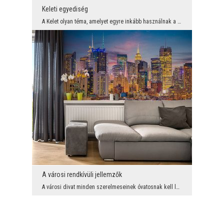
Keleti egyediség
A Kelet olyan téma, amelyet egyre inkább használnak a belsőépítészetben. Ez nem lephet meg senkit...
A városi rendkívüli jellemzők
A városi divat minden szerelmeseinek óvatosnak kell lenniük, mert itt van egy olyan modellünk, am...