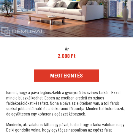
Ár
2.088 Ft
MEGTEKINTÉS
Ismert, hogy a páva legbüszkébb a gyönyörű és színes farkán. Ezzel
mindig büszkélkedhet. Ebben az esetben eredeti és színes
faldekorációkat készített. Noha a páva az előtérben van, a toll farok
sokkal jobban látható és a dekoráció fő pontja. Minden toll különbözik,
de együttesen egy koherens egészet képeznek.
Mindenki, aki valaha is látta egy pávat, tudja, hogy a farka valóban nagy.
De ki gondolta volna, hogy egy tágas nappaliban az egész falat