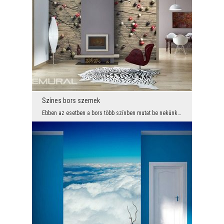
Színes bors szemek
Ebben az esetben a bors több színben mutat be nekünk. Pontosan ugyanaz, mint a konyhában és az ed...