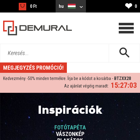
❤
0 Ft
hu
0
Keresés...
MEGJEGYZÉS PROMÓCIÓ!
Kedvezmény -
50%
minden termékre. Írja be a kódot a kosárba -
BTZXX28
15:27:02
Az ajánlat végéig maradt:
Inspirációk
FOTÓTAPÉTA
VÁSZONKÉP