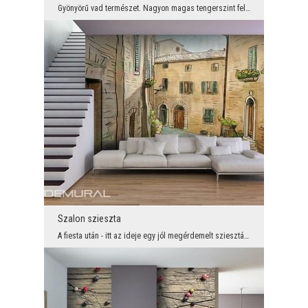
Gyönyörű vad természet. Nagyon magas tengerszint feletti vízesés, zöld növényzet és sziklák körül...
Szalon szieszta
A fiesta után - itt az ideje egy jól megérdemelt sziesztának! Pihenés és kikapcsolódás keresése é...