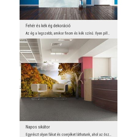
Fehér és kék ég dekoráció
Az ég a legszebb, amikor finom és kék színű. Ilyen pillanatban jól néznek ki a hófehér felhők, am...
Napos sikátor
Egyrészt olyan fákat és cserjéket láthatunk, ahol az ősz már megérkezett. Színes leveleik vannak,...