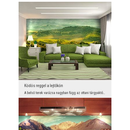
Ködös reggel a lejtőkön
A belső terek varázsa nagyban függ az ottani tárgyaktól és színektől. Szeretni fog egy varázslato...