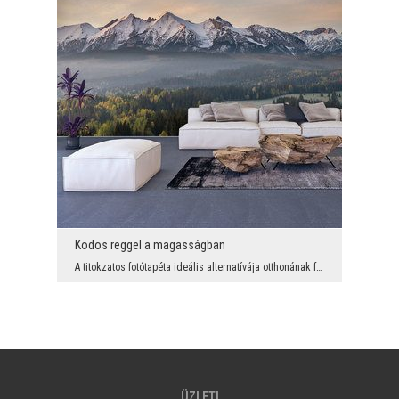
Ködös reggel a magasságban
A titokzatos fotótapéta ideális alternatívája otthonának fő részeiben található fali dekorációkna...
ÜZLETI