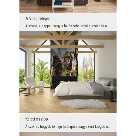
A Világ tetején
A szoba, a nappali vagy a hálószoba egyike azoknak a helyeknek, ahol úgy érzi, hogy pihenni és ki...
Keleti oszlop
A sziklás hegyek témájú fotótapéta nagyszerű kiegészítő a szobához és a nappalihoz. Ha érdekel a ...