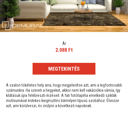
Ár
2.088 Ft
MEGTEKINTÉS
A szalon tökéletes hely arra, hogy megjelenítse azt, ami a legfontosabb
számunkra. Ha szereti a hegyeket, akkor nem kell vakációkra várnia, így
kilátásuk újra felébreszti érzéseit. A fali fotótapéta emelkedő sziklák
motívumával érdekes kiegészítés bármilyen típusú szobához. Élvezze
azt, ami körülveszi, és örüljön a következő napoknak.