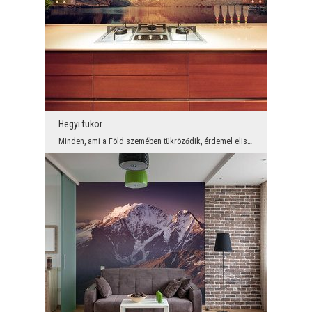
Hegyi tükör
Minden, ami a Föld szemében tükröződik, érdemel elismerést. A hegymotívummal ellátott fotótapéta ...