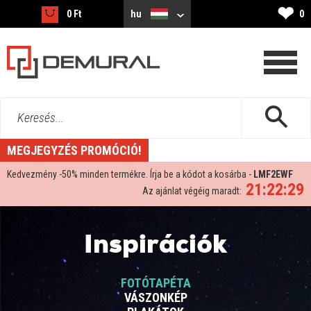
❤
0 Ft
hu
0
Keresés...
MEGJEGYZÉS PROMÓCIÓ!
Kedvezmény -
50%
minden termékre. Írja be a kódot a kosárba -
LMF2EWF
21:22:28
Az ajánlat végéig maradt:
Inspirációk
FOTÓTAPÉTA
VÁSZONKÉP