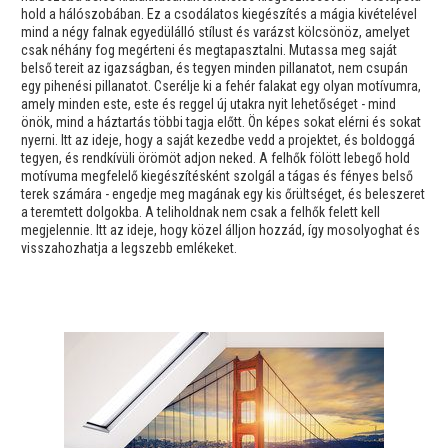
hold a hálószobában. Ez a csodálatos kiegészítés a mágia kivételével
mind a négy falnak egyedülálló stílust és varázst kölcsönöz, amelyet
csak néhány fog megérteni és megtapasztalni. Mutassa meg saját
belső tereit az igazságban, és tegyen minden pillanatot, nem csupán
egy pihenési pillanatot. Cserélje ki a fehér falakat egy olyan motívumra,
amely minden este, este és reggel új utakra nyit lehetőséget - mind
önök, mind a háztartás többi tagja előtt. Ön képes sokat elérni és sokat
nyerni. Itt az ideje, hogy a saját kezedbe vedd a projektet, és boldoggá
tegyen, és rendkívüli örömöt adjon neked. A felhők fölött lebegő hold
motívuma megfelelő kiegészítésként szolgál a tágas és fényes belső
terek számára - engedje meg magának egy kis őrültséget, és beleszeret
a teremtett dolgokba. A teliholdnak nem csak a felhők felett kell
megjelennie. Itt az ideje, hogy közel álljon hozzád, így mosolyoghat és
visszahozhatja a legszebb emlékeket.