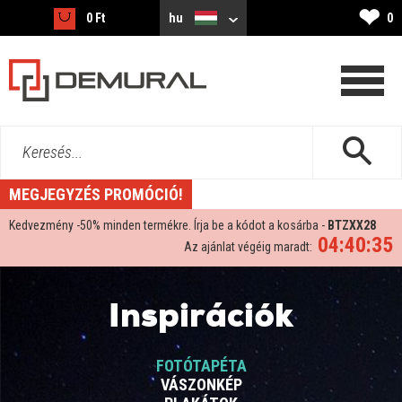
❤
0 Ft
hu
0
Keresés...
MEGJEGYZÉS PROMÓCIÓ!
Kedvezmény -
50%
minden termékre. Írja be a kódot a kosárba -
BTZXX28
04:40:34
Az ajánlat végéig maradt:
Inspirációk
FOTÓTAPÉTA
VÁSZONKÉP