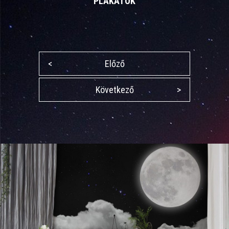
PLAKÁTOK
<
Előző
Következő
>