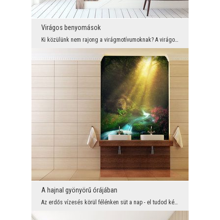
Virágos benyomások
Ki közülünk nem rajong a virágmotívumoknak? A virágos tökéletesség mindig mosolyog, nekünk javul ...
A hajnal gyönyörű órájában
Az erdős vízesés körül félénken süt a nap - el tudod képzelni egy szebb kilátást? Ennek a csodála...