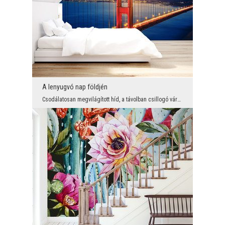
A lenyugvó nap földjén
Csodálatosan megvilágított híd, a távolban csillogó városlámpák és a nap rendkívül látványos leny...