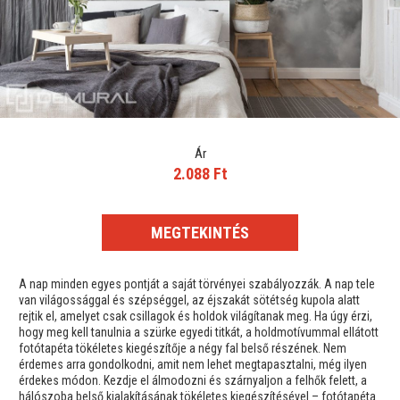
Ár
2.088 Ft
MEGTEKINTÉS
A nap minden egyes pontját a saját törvényei szabályozzák. A nap tele
van világossággal és szépséggel, az éjszakát sötétség kupola alatt
rejtik el, amelyet csak csillagok és holdok világítanak meg. Ha úgy érzi,
hogy meg kell tanulnia a szürke egyedi titkát, a holdmotívummal ellátott
fotótapéta tökéletes kiegészítője a négy fal belső részének. Nem
érdemes arra gondolkodni, amit nem lehet megtapasztalni, még ilyen
érdekes módon. Kezdje el álmodozni és szárnyaljon a felhők felett, a
hálószoba belső kialakításának tökéletes kiegészítésével – fotótapéta