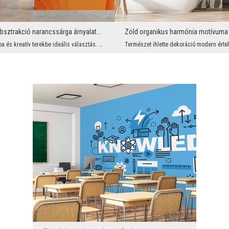
Energetikus absztrakció narancssárga árnyalatokban
Zöld organikus harmónia motívuma
Modern irodákba és kreatív terekbe ideális választás. Ez a dinamikus grafika magára vonja a figye...