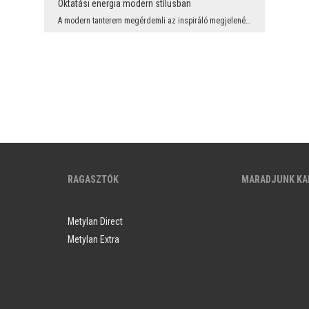
Oktatási energia modern stílusban
A modern tanterem megérdemli az inspiráló megjelenést. A „KNOWLEDGE” felirattal és a tudomány, te...
RAGASZTÓK
MARADJUNK KA
Metylan Direct
Metylan Extra