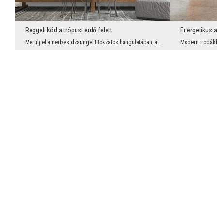
Reggeli köd a trópusi erdő felett
Merülj el a nedves dzsungel titokzatos hangulatában, ahol a reggeli napsugarak áttörnek a fák lom...