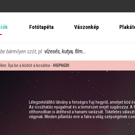
ciók
Fotótapéta
Vászonkép
Plakát
 be bármilyen szót, pl:
vízesés, kutya, film...
re. Írja be a kódot a kosárba -
HGP6GDI
Lélegzetelállító látvány a fenséges Fuji hegyről, amelyet köd é
Az összhatás nyugalmat és a természet erejét sugározza. A fo
otthonodban is átélhesd a hanami varázsát. Tökéletes válasz
vágynak. Minden pillantás erre a falra a világ szépségének cs